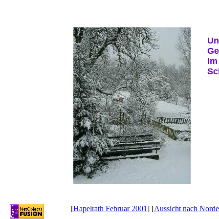
Un
Ge
Im
Sc
[
Hapelrath Februar 2001
] [
Aussicht nach Nord