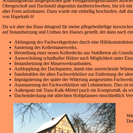
Schädlingsbefall ausgesprochen gute Festigkeitseigenschaften aufwie
Obergeschoß und Dachstuhl abgestützt darüberschweben, bin ich mit 
alter Form aufzubauen. Dazu wurde mir einhellig beschieden, daß d
von Hapelrath 6!
Da wir aber das Haus dringend für meine pflegebedürftige inzwischen 
auf Instandsetzung und Umbau des Hauses gestellt, der dann nach e
Abfangung des Fachwerkgerüstes durch eine Hilfskonstruktion
Sanierung des Kellermauerwerks.
Herstellung einer neuen Kellerdecke aus Stahlbeton als Grund
Auswechslung schadhafter Hölzer nach Möglichkeit unter Eins
Instandsetzung der Mauerwerksanbauten.
Aufdopplung der Dachsparren, damit eine ausreichende Wär
Sandstrahlen der alten Fachwerkhölzer zur Entfernung der alte
Imprägnierung der später der Witterung ausgesetzten Fachwerkh
Ausmauerung der Fachwerkhölzer mit Lehmsteinen. Dies ist ei
Außenputz mit Trass-Kalk-Mörtel (auch ein Kompromiß, da witt
Dacheindeckung mit stilechten Hohlpfannen einschließlich Vers
Win
Der