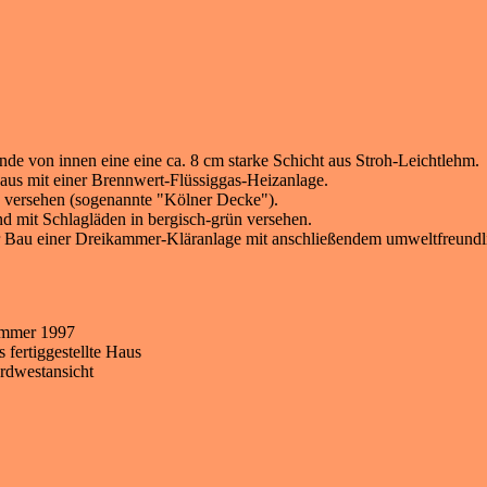
 von innen eine eine ca. 8 cm starke Schicht aus Stroh-Leichtlehm.
Haus mit einer Brennwert-Flüssiggas-Heizanlage.
 versehen (sogenannte "Kölner Decke").
nd mit Schlagläden in bergisch-grün versehen.
er Bau einer Dreikammer-Kläranlage mit anschließendem umweltfreundli
mmer 1997
 fertiggestellte Haus
rdwestansicht