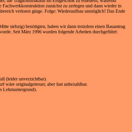
utet, die Tragkonstruktion im Erdgeschoß zu erneuern, während
e Fachwerkkonstruktion zunächst zu zerlegen und dann wieder in
nbereich verloren ginge. Folge: Wiederaufbau unmöglich! Das Ende
 Mitte siebzig) benötigten, haben wir dann trotzdem einen Bauantrag
wurde. Seit März 1996 wurden folgende Arbeiten durchgeführt:
l (leider unverzichtbar).
wäre originalgetreuer, aber fast unbezahlbar.
em Lehmuntergrund).