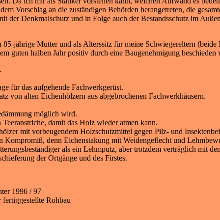
sen. Da ich mir als Statiker vorstellen kann, welchen Aufwand es bede
dem Vorschlag an die zuständigen Behörden herangetreten, die gesamt
amit der Denkmalschutz und in Folge auch der Bestandsschutz im Auße
85-jährige Mutter und als Alterssitz für meine Schwiegereltern (beide
inem guten halben Jahr positiv durch eine Baugenehmigung beschieden 
.
lage für das aufgehende Fachwerkgerüst.
atz von alten Eichenhölzern aus abgebrochenen Fachwerkhäusern.
medämmung möglich wird.
n Teeranstriche, damit das Holz wieder atmen kann.
ölzer mit vorbeugendem Holzschutzmittel gegen Pilz- und Insektenbefal
n Kompromiß, denn Eichenstakung mit Weidengeflecht und Lehmbewurf 
erungsbeständiger als ein Lehmputz, aber trotzdem verträglich mit d
chieferung der Ortgänge und des Firstes.
ter 1996 / 97
 fertiggestellte Rohbau